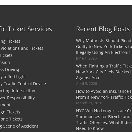
fic Ticket Services
Recent Blog Posts
Why Motorists Should Plead
ng Tickets
Guilty to New York Tickets fo
c Violations and Tickets
Illegally Using An Electronic
Tickets
June 1, 2026
nsion
When Fighting a Traffic Ticke
ss Driving
New York City Feels Stacked
y a Red Light
Against You
y Traffic Control Device
April 9, 2026
cting Intersection
How to Avoid an Insurance 
From a New York Traffic Tick
ver Responsibility
March 31, 2026
sment
NYC Will No Longer Issue Cr
ign Tickets
Summonses for Bicycle and 
hone Tickets
Traffic Offenses: What Rider
g Scene of Accident
Need to Know