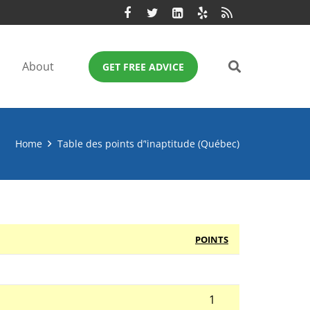
About
GET FREE ADVICE
Home
Table des points d’'inaptitude (Québec)
POINTS
1