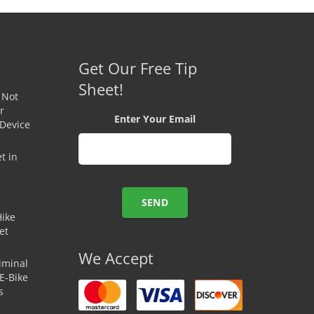
Get Our Free Tip
Sheet!
 Not
r
Enter Your Email
 Device
t in
Hike
et
We Accept
iminal
E-Bike
s