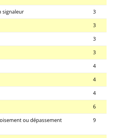
n signaleur
3
3
3
3
4
4
4
6
 croisement ou dépassement
9