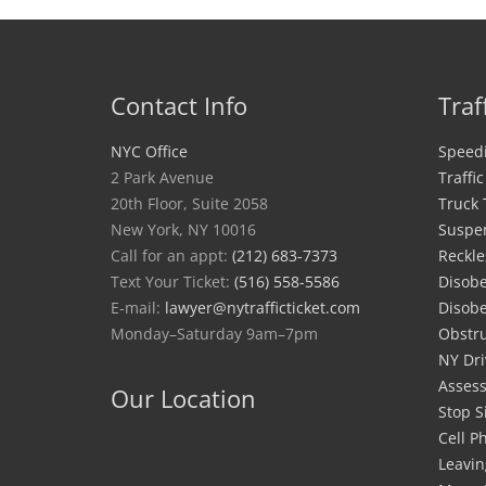
Contact Info
Traf
NYC Office
Speedi
2 Park Avenue
Traffi
20th Floor, Suite 2058
Truck 
New York, NY 10016
Suspe
Call for an appt:
(212) 683-7373
Reckle
Text Your Ticket:
(516) 558-5586
Disobe
E-mail:
lawyer@nytrafficticket.com
Disobe
Monday–Saturday 9am–7pm
Obstru
NY Dri
Asses
Our Location
Stop S
Cell P
Leavin