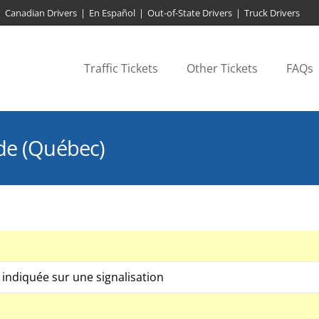
Canadian Drivers
|
En Español
|
Out-of-State Drivers
|
Truck Drivers
Traffic Tickets
Other Tickets
FAQs
ude (Québec)
 indiquée sur une signalisation