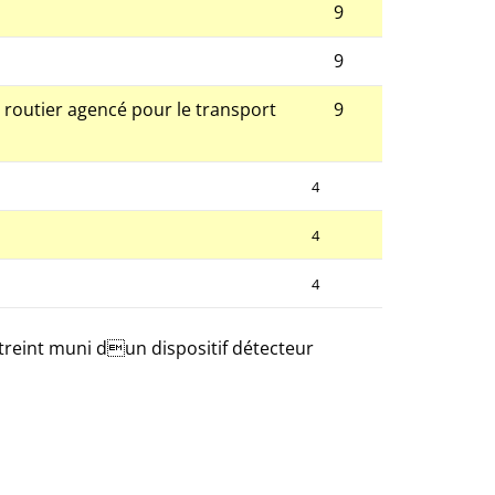
9
9
 routier agencé pour le transport
9
4
4
4
reint muni dun dispositif détecteur